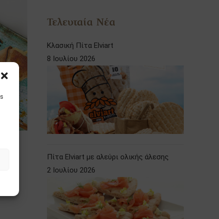
Τελευταία Νέα
Κλασική Πίτα Elviart
8 Ιουλίου 2026
is
Πίτα Elviart με αλεύρι ολικής άλεσης
2 Ιουλίου 2026