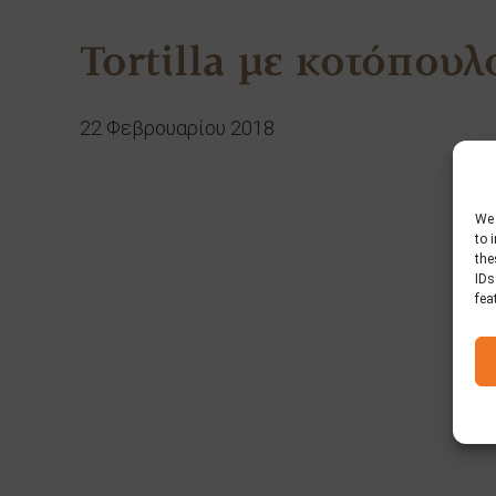
Tortilla με κοτόπουλ
22 Φεβρουαρίου 2018
We 
to 
the
IDs
fea