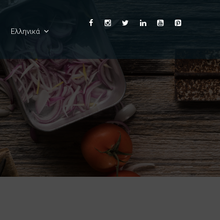
Ελληνικά
English
Deutsch
Français
Español
Italiano
Български