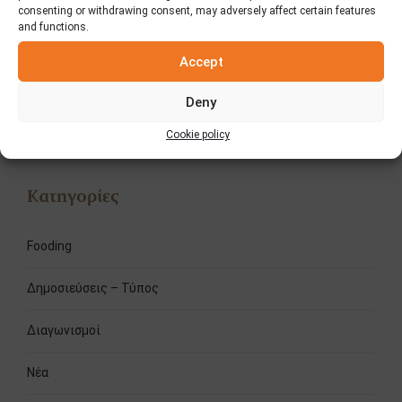
consenting or withdrawing consent, may adversely affect certain features
στιγμές χωρίς
τυρί
and functions.
πρόγραμμα…
Accept
Αναζήτηση
Deny
Cookie policy
Κατηγορίες
Fooding
Δημοσιεύσεις – Τύπος
Διαγωνισμοί
Νέα