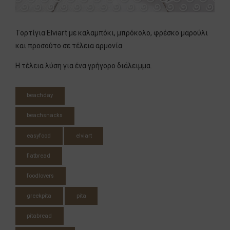
Τορτίγια Elviart με καλαμπόκι, μπρόκολο, φρέσκο μαρούλι
και προσούτο σε τέλεια αρμονία.
Η τέλεια λύση για ένα γρήγορο διάλειμμα.
beachday
beachsnacks
easyfood
elviart
flatbread
foodlovers
greekpita
pita
pitabread