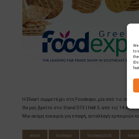
We 
to 
the
IDs
fea
Η Elviart συμμετέχει στη Foodexpo, μία από τις σημα
Θα μας βρείτε στο Stand D13 | Hall 3, από τις 14 έως κ
Μια ακόμη ευκαιρία για επαφή, ανταλλαγή εμπειριών κ
elviart
foodexpo
foodexpo2026
kaloid