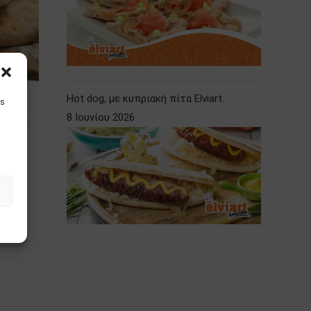
Hot dog, με κυπριακή πίτα Elviart.
is
8 Ιουνίου 2026