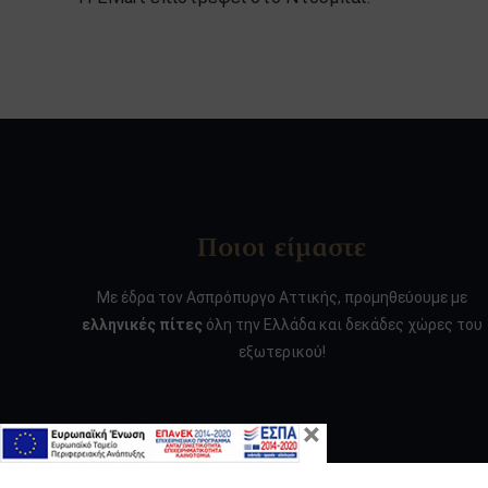
Ποιοι είμαστε
Με έδρα τον Ασπρόπυργο Αττικής, προμηθεύουμε με
ελληνικές πίτες
όλη την Ελλάδα και δεκάδες χώρες του
εξωτερικού!
×