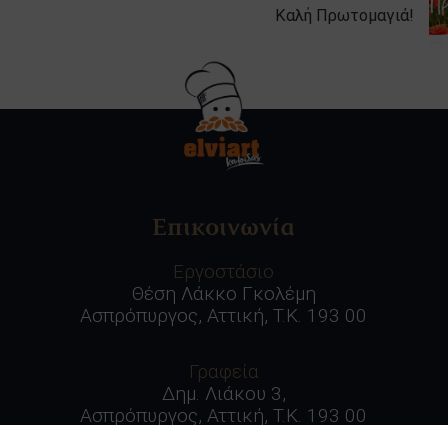
Καλή Πρωτομαγιά!
Επικοινωνία
Εργοστάσιο
Θέση Λάκκο Γκολέμη
Ασπρόπυργος, Αττική, Τ.Κ. 193 00
Γραφεία
Δημ. Λιάκου 3,
Ασπρόπυργος, Αττική, Τ.Κ. 193 00
:210 55 79 700