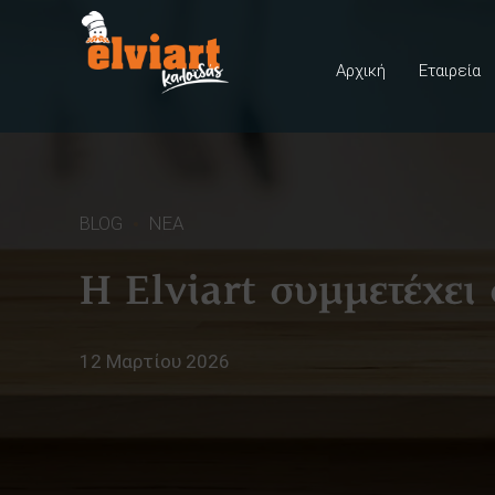
Αρχική
Εταιρεία
BLOG
ΝΕΑ
Η Elviart συμμετέχει
12 Μαρτίου 2026