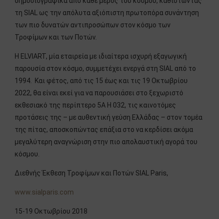
δημοσιογραφικά από κάθε μέρος του κόσμου, καθιστώντας
τη SIAL ως την απόλυτα αξιόπιστη πρωτοπόρα συνάντηση
των πιο δυνατών αντιπροσώπων στον κόσμο των
Τροφίμων και των Ποτών.
Η ELVIART, μία εταιρεία με ιδιαίτερα ισχυρή εξαγωγική
παρουσία στον κόσμο, συμμετέχει ενεργά στη SIAL από το
1994. Και φέτος, από τις 15 έως και τις 19 Οκτωβρίου
2022, θα είναι εκεί για να παρουσιάσει στο ξεχωριστό
εκθεσιακό της περίπτερο 5A H 032, τις καινοτόμες
προτάσεις της – με αυθεντική γεύση Ελλάδας – στον τομέα
της πίτας, αποσκοπώντας επάξια στο να κερδίσει ακόμα
μεγαλύτερη αναγνώριση στην πιο απολαυστική αγορά του
κόσμου.
Διεθνής Έκθεση Τροφίμων και Ποτών SIAL Paris,
www.sialparis.com
15-19 Οκτωβρίου 2018