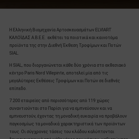
H Ελληνική Βιομηχανία Αρτοσκευασμάτων ELVIART
ΚΑΛΟЇΔΑΣ Α.Β.Ε.Ε. εκθέτει τα ποιοτικά και καινοτόμα
προϊόντα της στην Διεθνή Έκθεση Τροφίμων και Ποτών
SIAL.
Η SIAL, που διοργανώνεται κάθε δύο χρόνια στο εκθεσιακό
κέντρο Paris Nord Villepinte, αποτελεί μία από τις
μεγαλύτερες Εκθέσεις Τροφίμων και Ποτών σε διεθνές
επίπεδο.
7.200 εταιρείες από περισσότερες από 119 χώρες
συναντιούνται στο Παρίσι για να εμπνεύσουν και να
εμπνευστούν, έχοντας τη μοναδική ευκαιρία να προβάλουν
παγκοσμίως τα μοναδικά χαρακτηριστικά των προϊόντων
τους. Οι σύγχρονες τάσεις του κλάδου καλύπτονται