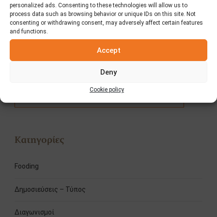
personalized ads. Consenting to these technologies will allow us to
ΠΡΟΗΓΟΥΜΕΝΟ
ΕΠΟΜΕΝΟ
process data such as browsing behavior or unique IDs on this site. Not
Διαγωνισμός Elviart "Style
Παγκόσμια Ημέρα
consenting or withdrawing consent, may adversely affect certain features
and functions.
and Comfort"
Φαγητού
Accept
Deny
Αναζήτηση
Cookie policy
Κατηγορίες
Fooding
Δημοσιεύσεις – Τύπος
Διαγωνισμοί