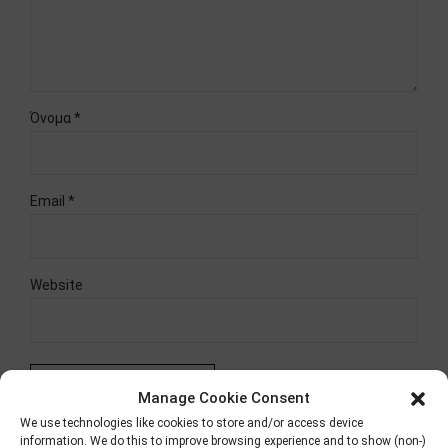
Όνομα *
Email *
Website
Δημοσίευση σχολίου
Manage Cookie Consent
We use technologies like cookies to store and/or access device
information. We do this to improve browsing experience and to show (non-)