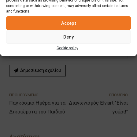
process data such as browsing behavior or unique IDs on this site. Not
consenting or withdrawing consent, may adversely affect certain features
and functions.
Email *
Accept
Deny
Website
Cookie policy
Δημοσίευση σχολίου
ΠΡΟΗΓΟΥΜΕΝΟ
ΕΠΟΜΕΝΟ
Παγκόσμια Ημέρα για τα
Διαγωνισμός Elviart "Είναι
Δικαιώματα του Παιδιού
γούρι!"
Αναζήτηση