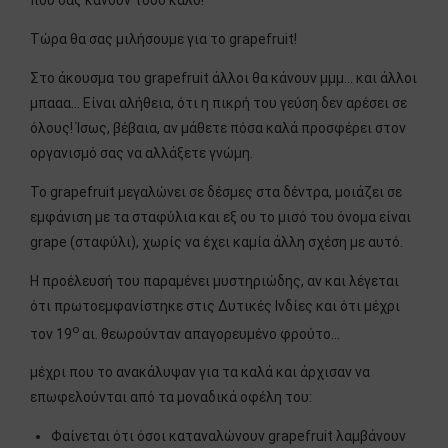
Τώρα θα σας μιλήσουμε για το grapefruit!
Στο άκουσμα του grapefruit άλλοι θα κάνουν μμμ… και άλλοι
μπααα… Είναι αλήθεια, ότι η πικρή του γεύση δεν αρέσει σε
όλους! Ίσως, βέβαια, αν μάθετε πόσα καλά προσφέρει στον
οργανισμό σας να αλλάξετε γνώμη.
Το grapefruit μεγαλώνει σε δέσμες στα δέντρα, μοιάζει σε
εμφάνιση με τα σταφύλια και εξ ου το μισό του όνομα είναι
grape (σταφύλι), χωρίς να έχει καμία άλλη σχέση με αυτό.
Η προέλευσή του παραμένει μυστηριώδης, αν και λέγεται
ότι πρωτοεμφανίστηκε στις Δυτικές Ινδίες και ότι μέχρι
ο
τον 19
αι. θεωρούνταν απαγορευμένο φρούτο…
μέχρι που το ανακάλυψαν για τα καλά και άρχισαν να
επωφελούνται από τα μοναδικά οφέλη του:
Φαίνεται ότι όσοι καταναλώνουν grapefruit λαμβάνουν