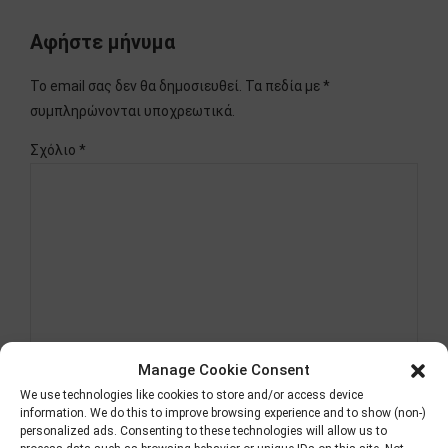
Αφήστε μήνυμα
Το email σας δεν θα δημοσιευθεί. Τα πεδία με *
συμπληρώνονται υποχρεωτικά.
Σχόλιο
*
Manage Cookie Consent
We use technologies like cookies to store and/or access device
Όνομα *
information. We do this to improve browsing experience and to show (non-)
personalized ads. Consenting to these technologies will allow us to