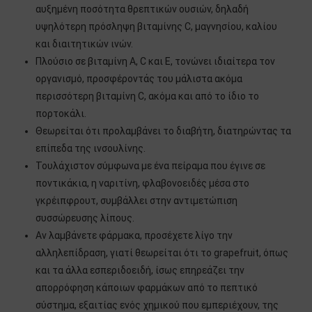
αυξημένη ποσότητα θρεπτικών ουσιών, δηλαδή
υψηλότερη πρόσληψη βιταμίνης C, μαγνησίου, καλίου
και διαιτητικών ινών.
Πλούσιο σε βιταμίνη Α, C και Ε, τονώνει ιδιαίτερα τον
οργανισμό, προσφέροντάς του μάλιστα ακόμα
περισσότερη βιταμίνη C, ακόμα και από το ίδιο το
πορτοκάλι.
Θεωρείται ότι προλαμβάνει το διαβήτη, διατηρώντας τα
επίπεδα της ινσουλίνης.
Τουλάχιστον σύμφωνα με ένα πείραμα που έγινε σε
ποντικάκια, η ναριτίνη, φλαβονοειδές μέσα στο
γκρέιπφρουτ, συμβάλλει στην αντιμετώπιση
συσσώρευσης λίπους.
Αν λαμβάνετε φάρμακα, προσέχετε λίγο την
αλληλεπίδραση, γιατί θεωρείται ότι το grapefruit, όπως
και τα άλλα εσπεριδοειδή, ίσως επηρεάζει την
απορρόφηση κάποιων φαρμάκων από το πεπτικό
σύστημα, εξαιτίας ενός χημικού που εμπεριέχουν, της