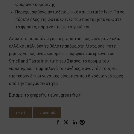
φουρανοκουμαρίνης.
Παρέχει άφθονα αντιοξειδωτικά και φυτικές ίνες. Για να
πάρετε όλες τις φυτικές ίνες του προτιμήστε να φάτε
το φρούτο, παρά να πιείτε το χυμό του.
Αν όλα τα παραπάνω για το grapefruit, σας φάνηκαν καλά,
αλλά και πάλι δεν το βάλατε ακόμα στη λίστα σας, τότε
μήπως να σας αναφέρουμε ότι σύμφωνα με έρευνα του
Smell and Taste Institute του Σικάγο, το άρωμα του
γκρέιπφρουτ παραπλανά του άνδρες, κάνοντάς τους να
πιστεύουν ότι οι γυναίκες είναι περίπου 6 χρόνια νεότερες
από την πραγματικότητα.
Είπαμε, το grapefruit είναι great fruit!
elviart
grapefruit