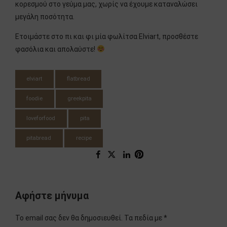
κορεσμού στο γεύμα μας, χωρίς να έχουμε καταναλώσει
μεγάλη ποσότητα.
Ετοιμάστε στο πι και φι μία φωλίτσα Elviart, προσθέστε
φασόλια και απολαύστε!
elviart
flatbread
foodie
greekpita
loveforfood
pita
pitabread
recipe
Αφήστε μήνυμα
Το email σας δεν θα δημοσιευθεί. Τα πεδία με *