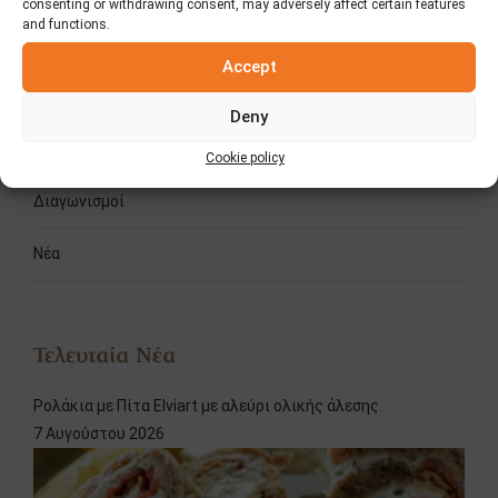
consenting or withdrawing consent, may adversely affect certain features
and functions.
Κατηγορίες
Accept
Fooding
Deny
Δημοσιεύσεις – Τύπος
Cookie policy
Διαγωνισμοί
Νέα
Τελευταία Νέα
Ρολάκια με Πίτα Elviart με αλεύρι ολικής άλεσης.
7 Αυγούστου 2026