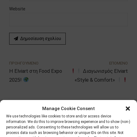
Website
Δημοσίευση σχολίου
ΠΡΟΗΓΟΥΜΕΝΟ
ΕΠΟΜΕΝΟ
Η Elviart στη Food Expo
Διαγωνισμός Elviart
2025!
«Style & Comfort»
Αναζήτηση
Manage Cookie Consent
We use technologies like cookies to store and/or access device
information. We do this to improve browsing experience and to show (non-)
personalized ads. Consenting to these technologies will allow us to
process data such as browsing behavior or unique IDs on this site. Not