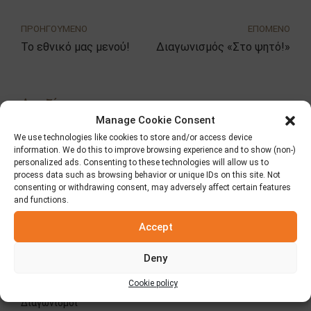
ΠΡΟΗΓΟΥΜΕΝΟ
ΕΠΟΜΕΝΟ
Το εθνικό μας μενού!
Διαγωνισμός «Στο ψητό!»
Αναζήτηση
Manage Cookie Consent
We use technologies like cookies to store and/or access device
information. We do this to improve browsing experience and to show (non-)
personalized ads. Consenting to these technologies will allow us to
process data such as browsing behavior or unique IDs on this site. Not
consenting or withdrawing consent, may adversely affect certain features
Κατηγορίες
and functions.
Accept
Fooding
Deny
Δημοσιεύσεις – Τύπος
Cookie policy
Διαγωνισμοί