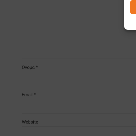
Όνομα *
Email *
Website