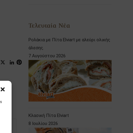
Τελευταία Νέα
Ρολάκια με Πίτα Elviart με αλεύρι ολικής
άλεσης.
7 Αυγούστου 2026
is
Κλασική Πίτα Elviart
8 Ιουλίου 2026