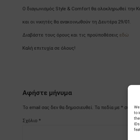
Ο διαγωνισμός Style & Comfort θα ολοκληρωθεί την Κ
και οι νικητές θα ανακοινωθούν τη Δευτέρα 29/01.
Διαβάστε τους όρους και τις προϋποθέσεις
εδώ
Καλή επιτυχία σε όλους!
Αφήστε μήνυμα
Το email σας δεν θα δημοσιευθεί. Τα πεδία με * συμπ
We 
to 
the
Σχόλιο
*
IDs
fea