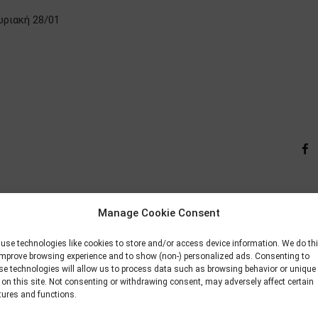
υριακή 28/01
Manage Cookie Consent
ληρώνονται υποχρεωτικά.
use technologies like cookies to store and/or access device information. We do th
improve browsing experience and to show (non-) personalized ads. Consenting to
se technologies will allow us to process data such as browsing behavior or unique
 on this site. Not consenting or withdrawing consent, may adversely affect certain
tures and functions.