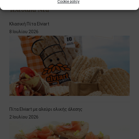
Cookie policy
Τελευταία Νέα
Κλασική Πίτα Elviart
8 Ιουλίου 2026
Πίτα Elviart με αλεύρι ολικής άλεσης
2 Ιουλίου 2026