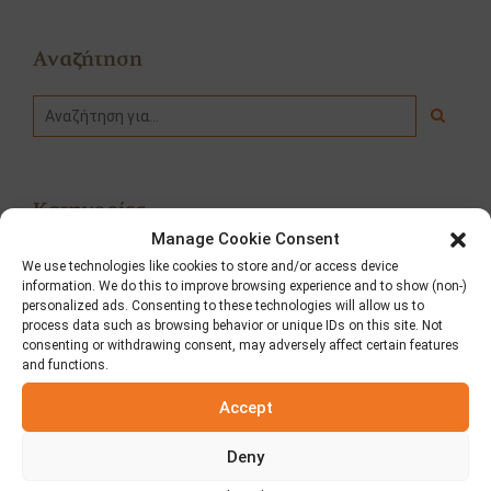
φύγατε!»
Αναζήτηση
Κατηγορίες
Manage Cookie Consent
We use technologies like cookies to store and/or access device
Fooding
information. We do this to improve browsing experience and to show (non-)
personalized ads. Consenting to these technologies will allow us to
Δημοσιεύσεις – Τύπος
process data such as browsing behavior or unique IDs on this site. Not
consenting or withdrawing consent, may adversely affect certain features
and functions.
Διαγωνισμοί
Accept
Νέα
Deny