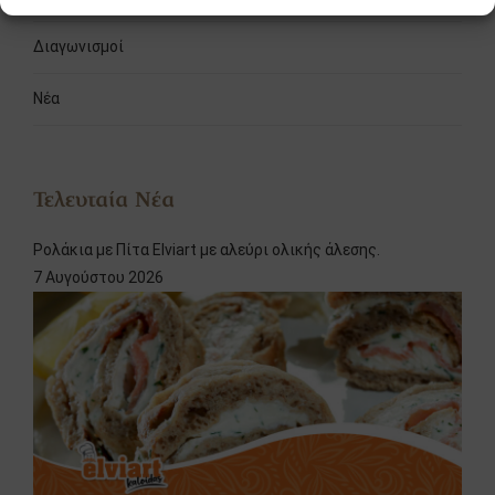
Διαγωνισμοί
Νέα
Τελευταία Νέα
Ρολάκια με Πίτα Elviart με αλεύρι ολικής άλεσης.
7 Αυγούστου 2026