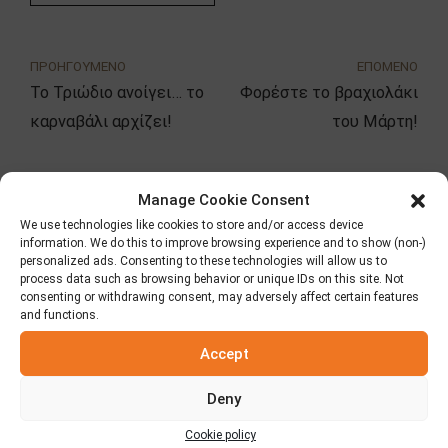
ΠΡΟΗΓΟΥΜΕΝΟ
ΕΠΟΜΕΝΟ
Το Τριώδιο ανοίγει… το
Φορέστε το βραχιολάκι
καρναβάλι αρχίζει!
του Μάρτη!
Manage Cookie Consent
Αναζήτηση
We use technologies like cookies to store and/or access device
information. We do this to improve browsing experience and to show (non-)
personalized ads. Consenting to these technologies will allow us to
process data such as browsing behavior or unique IDs on this site. Not
consenting or withdrawing consent, may adversely affect certain features
and functions.
Κατηγορίες
Accept
Fooding
Deny
Cookie policy
Δημοσιεύσεις – Τύπος