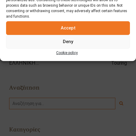
process data such as browsing behavior or unique IDs on this site. Not
consenting or withdrawing consent, may adversely affect certain features
and functions.
Δημοσίευση σχολίου
Accept
Deny
ΠΡΟΗΓΟΥΜΕΝΟ
ΕΠΟΜΕΝΟ
Cookie policy
18η ετήσια έκδοση
2ο Aldemar Gourmet
ΕΛΛΗΝΙΚΗ
Touring
ΒΙΟΜΗΧΑΝΙΑ 2010
Αναζήτηση
Κατηγορίες