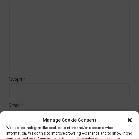
Όνομα *
Email *
Manage Cookie Consent
We use technologies like cookies to store and/or access device
Website
information. We do this to improve browsing experience and to show (non-)
personalized ads. Consenting to these technologies will allow us to