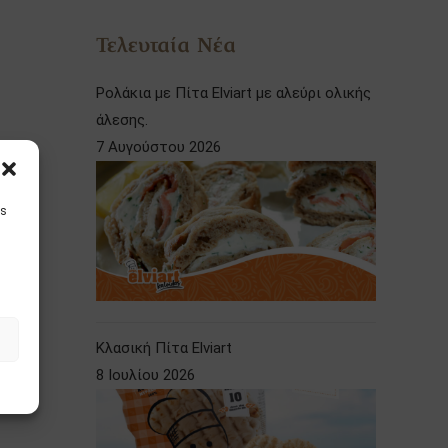
Τελευταία Νέα
Ρολάκια με Πίτα Elviart με αλεύρι ολικής
άλεσης.
7 Αυγούστου 2026
is
Κλασική Πίτα Elviart
8 Ιουλίου 2026