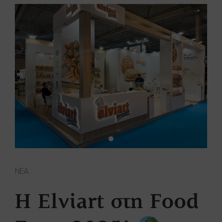
ΝΕΑ
Η Elviart στη Food