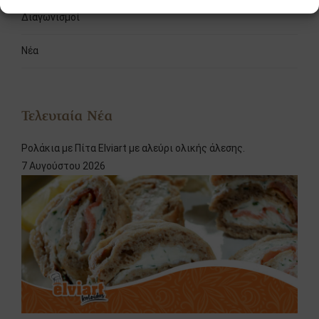
Διαγωνισμοί
Νέα
Τελευταία Νέα
Ρολάκια με Πίτα Elviart με αλεύρι ολικής άλεσης.
7 Αυγούστου 2026