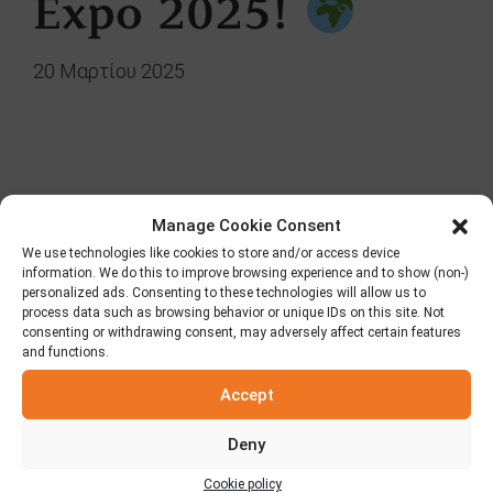
Expo 2025!
20 Μαρτίου 2025
Αναζήτηση
Manage Cookie Consent
We use technologies like cookies to store and/or access device
information. We do this to improve browsing experience and to show (non-)
personalized ads. Consenting to these technologies will allow us to
process data such as browsing behavior or unique IDs on this site. Not
consenting or withdrawing consent, may adversely affect certain features
and functions.
Κατηγορίες
Accept
Fooding
Deny
Δημοσιεύσεις – Τύπος
Cookie policy