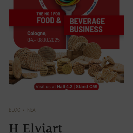
BLOG
ΝΕΑ
Η Elviart