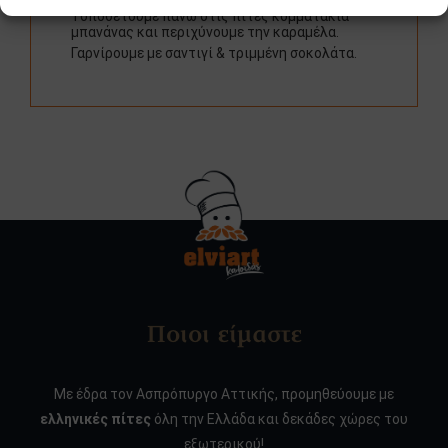
Τοποθετούμε πάνω στις πίτες κομματάκια
μπανάνας και περιχύνουμε την καραμέλα.
Γαρνίρουμε με σαντιγί & τριμμένη σοκολάτα.
Ποιοι είμαστε
Με έδρα τον Ασπρόπυργο Αττικής, προμηθεύουμε με
ελληνικές πίτες
όλη την Ελλάδα και δεκάδες χώρες του
εξωτερικού!