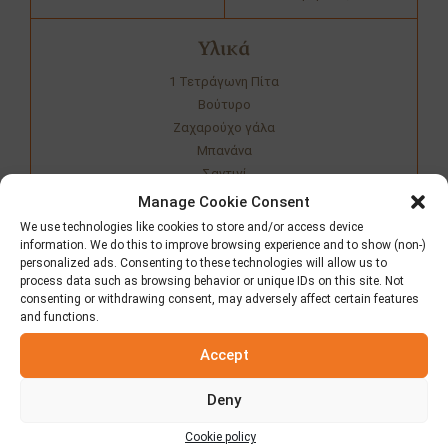
Υλικά
1 Τετράγωνη Πίτα
Βούτυρο
Ζαχαρούχο γάλα
Μπανάνα
Σαντιγί
Manage Cookie Consent
We use technologies like cookies to store and/or access device
Κοινοποιήστε τη συνταγή
information. We do this to improve browsing experience and to show (non-)
personalized ads. Consenting to these technologies will allow us to
process data such as browsing behavior or unique IDs on this site. Not
consenting or withdrawing consent, may adversely affect certain features
and functions.
Προετοιμασία
Accept
Βράζουμε ένα κλειστό κουτί ζαχαρούχο γάλα
(για 3 ώρες), ώστε να γίνει ρευστή καραμέλα.
Deny
Μόλις ετοιμαστεί, βουτυρώνουμε ελαφρά τις
Τετράγωνες Πίτες ELVIART και τις ψήνουμε για
Cookie policy
μερικά λεπτά.