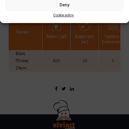
Deny
Πληροφορίες
Cookie policy
Προϊόν
Βάρος (γρ)
Διάμετρος
Τεμάχια /
(εκ)
Συσκευασία
Βάση
Πίτσας
830
24
5
24cm