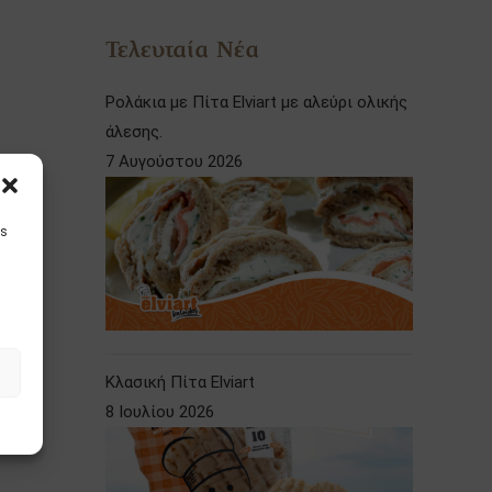
Τελευταία Νέα
Ρολάκια με Πίτα Elviart με αλεύρι ολικής
άλεσης.
7 Αυγούστου 2026
is
Κλασική Πίτα Elviart
8 Ιουλίου 2026