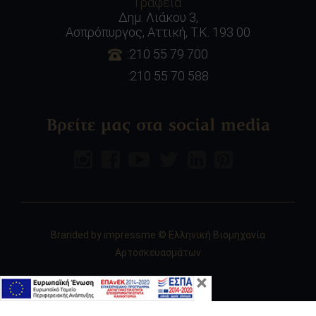
Γραφεία
Δημ. Λιάκου 3,
Ασπρόπυργος, Αττική, Τ.Κ. 193 00
:210 55 79 700
:210 55 70 588
Βρείτε μας στα social media
Branded by
impressme
© Ελληνική Βιομηχανία
Αρτοσκευασμάτων
×