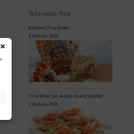
Τελευταία Νέα
Κλασική Πίτα Elviart
8 Ιουλίου 2026
is
Πίτα Elviart με αλεύρι ολικής άλεσης
2 Ιουλίου 2026