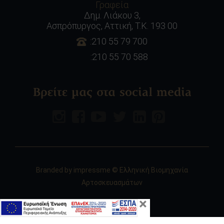
Γραφεία
Δημ. Λιάκου 3,
Ασπρόπυργος, Αττική, Τ.Κ. 193 00
:210 55 79 700
:210 55 70 588
Βρείτε μας στα social media
Branded by
impressme
© Ελληνική Βιομηχανία
Αρτοσκευασμάτων
×