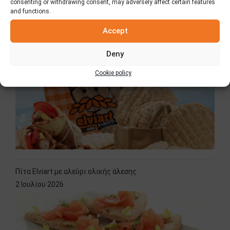
consenting or withdrawing consent, may adversely affect certain features
Τελευταία Νέα
and functions.
Κλασική Πίτα Elviart
Accept
8 Ιουλίου 2026
Deny
Cookie policy
Πίτα Elviart με αλεύρι ολικής άλεσης
2 Ιουλίου 2026