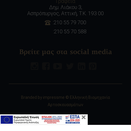
Γραφεία
Δημ. Λιάκου 3,
Ασπρόπυργος, Αττική, Τ.Κ. 193 00
:210 55 79 700
:210 55 70 588
Βρείτε μας στα social media
Branded by
impressme
© Ελληνική Βιομηχανία
Αρτοσκευασμάτων
×