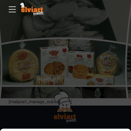
[mailpoet_manage_subscription]