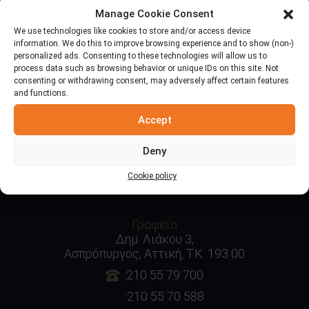
Manage Cookie Consent
Ποιοι είμαστε
We use technologies like cookies to store and/or access device
information. We do this to improve browsing experience and to show (non-)
Με έδρα τον Ασπρόπυργο Αττικής, προμηθεύουμε με
personalized ads. Consenting to these technologies will allow us to
ελληνικές πίτες
όλη την Ελλάδα και δεκάδες χώρες του
process data such as browsing behavior or unique IDs on this site. Not
consenting or withdrawing consent, may adversely affect certain features
εξωτερικού!
and functions.
Accept
Επικοινωνία
Deny
Εργοστάσιο
Θέση Λάκκο Γκολέμη
Cookie policy
Ασπρόπυργος, Αττική, Τ.Κ. 193 00
Γραφεία
Δημ. Λιάκου 3,
Ασπρόπυργος, Αττική, Τ.Κ. 193 00
:210 55 79 700
:210 55 70 588