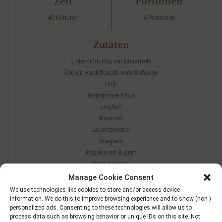
Zeit
Portionen
40 Minuten
4 Portionen
Zutaten
4 Premium Pita mit Maismehl
500 gr. Hackfleisch vom Schwein
Chili
Geriebener Käse
Joghurt
Kümmel
Lauchzwiebel
Oregano
Paprika rot & grün
Rote Bohnen
Salz & Pfeffer
Manage Cookie Consent
Tomaten
We use technologies like cookies to store and/or access device
information. We do this to improve browsing experience and to show (non-)
personalized ads. Consenting to these technologies will allow us to
Rezept teilen
process data such as browsing behavior or unique IDs on this site. Not