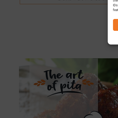
the
IDs
fea