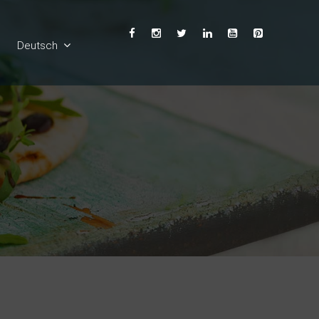
Deutsch
English
Ελληνικά
Français
Español
Italiano
Български