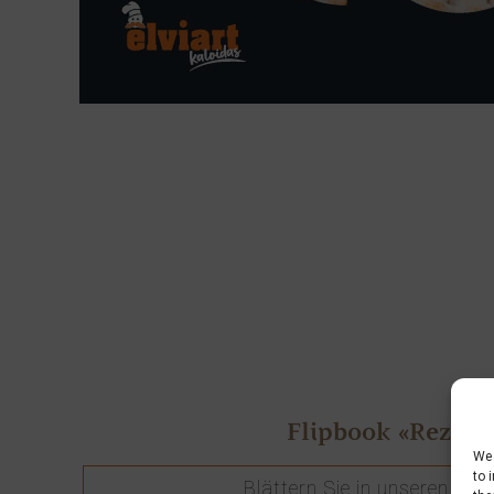
Flipbook «Rezept
We 
to 
Blättern Sie in unseren Br