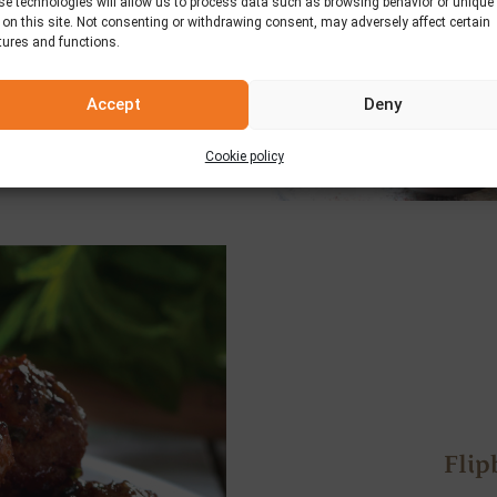
se technologies will allow us to process data such as browsing behavior or unique
 on this site. Not consenting or withdrawing consent, may adversely affect certain
tures and functions.
Accept
Deny
Cookie policy
Flip