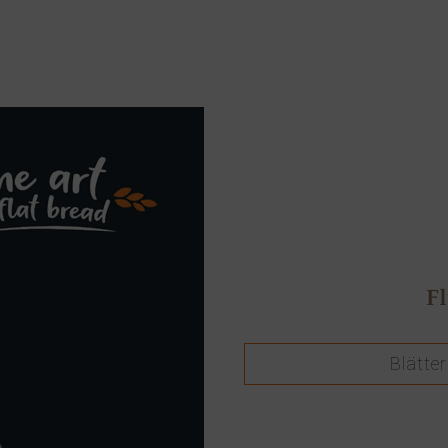
F
Blätte