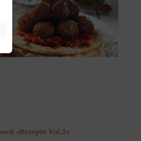
book «Rezepte Vol.2»