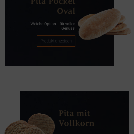
Pita Pocket
Oval
Weiche Option... für vollen
Genuss!
Produkt anzeigen
Pita mit
Vollkorn