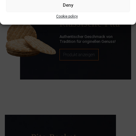
Deny
Cookie policy
Klassische Pita
Authentischer Geschmack von
Tradition für originellen Genuss!
Produkt anzeigen