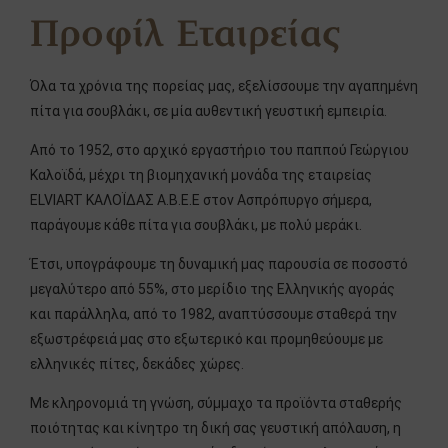
Προφίλ Εταιρείας
Όλα τα χρόνια της πορείας μας, εξελίσσουμε την αγαπημένη
πίτα για σουβλάκι, σε μία αυθεντική γευστική εμπειρία.
Από το 1952, στο αρχικό εργαστήριο του παππού Γεώργιου
Kαλοϊδά, μέχρι τη βιομηχανική μονάδα της εταιρείας
ELVIART ΚΑΛΟΪΔΑΣ A.B.E.E στον Ασπρόπυργο σήμερα,
παράγουμε κάθε πίτα για σουβλάκι, με πολύ μεράκι.
Έτσι, υπογράφουμε τη δυναμική μας παρουσία σε ποσοστό
μεγαλύτερο από 55%, στο μερίδιο της Ελληνικής αγοράς
και παράλληλα, από το 1982, αναπτύσσουμε σταθερά την
εξωστρέφειά μας στο εξωτερικό και προμηθεύουμε με
ελληνικές πίτες, δεκάδες χώρες.
Με κληρονομιά τη γνώση, σύμμαχο τα προϊόντα σταθερής
ποιότητας και κίνητρο τη δική σας γευστική απόλαυση, η