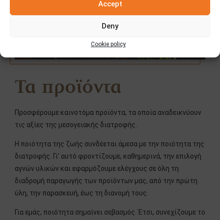
Accept
Deny
Cookie policy
Τα προϊόντα
Προσφέρουμε καινοτόμα προϊόντα, τα οποία αναδεικνύουν
τις αξίες της μεσογειακής διατροφής.
Η ποιότητα της ζωής συνδέεται άμεσα με την ποιότητα της
διατροφής. Γι’ αυτό φροντίζουμε, καθημερινά, την επιλογή
αγνών υλικών και εφαρμόζουμε ελέγχους σε όλη τη
διαδρομή παραγωγής των προϊόντων μας, από την πρώτη
ύλη, την παρασκευή, έως τη διανομή τους.
Για εμάς, ποιότητα σημαίνει σεβασμός. Έτσι, συνεχίζουμε το