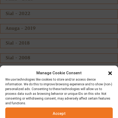
Sial - 2022
Anuga - 2019
Sial - 2018
Sial - 2008
Anuga - 2003
Manage Cookie Consent
We use technologies like cookies to store and/or access device
information. We do this to improve browsing experience and to show (non-)
Anuga - 1999
personalized ads. Consenting to these technologies will allow us to
process data such as browsing behavior or unique IDs on this site. Not
consenting or withdrawing consent, may adversely affect certain features
Dentrop - 1997
and functions.
Accept
Anuga - 1997