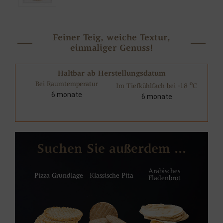
Feiner Teig, weiche Textur,
einmaliger Genuss!
Haltbar ab Herstellungsdatum
Bei Raumtemperatur
o
Im Tiefkühlfach bei -18
C
6 monate
6 monate
Suchen Sie außerdem ...
Arabisches
Pizza Grundlage
Klassische Pita
Fladenbrot