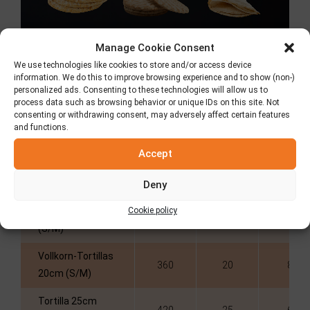
Manage Cookie Consent
We use technologies like cookies to store and/or access device
information. We do this to improve browsing experience and to show (non-)
personalized ads. Consenting to these technologies will allow us to
Informationen
process data such as browsing behavior or unique IDs on this site. Not
consenting or withdrawing consent, may adversely affect certain features
and functions.
Accept
Produkt
Gewicht (gr)
Durchmesser
Stücke /
(cm)
Paket
Deny
Cookie policy
Tortillas 20cm
320
20
8
(S/M)
Vollkorn-Tortillas
360
20
8
20cm (S/M)
Tortilla 25cm
420
25
6