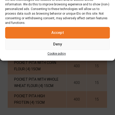
(gr)
(cm)
P
information. We do this to improve browsing experience and to show (non-)
personalized ads. Consenting to these technologies will allow us to
POCKET PITA CLASSIC (6)
process data such as browsing behavior or unique IDs on this site. Not
390
13
consenting or withdrawing consent, may adversely affect certain features
13CM
and functions.
POCKET PITA WITH WHOLE
Accept
390
13
WHEAT FLOUR (6) 13CM
Deny
POCKET PITA CLASSIC (4)
400
15
15CM
Cookie policy
POCKET PITA WITH CORN
400
15
FLOUR (4) 15CM
POCKET PITA WITH WHOLE
400
15
WHEAT FLOUR (4) 15CM
POCKET PITA HIGH
400
15
PROTEIN (4) 15CM