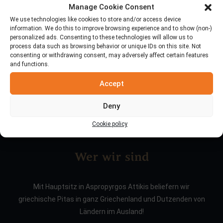
Manage Cookie Consent
Suche
We use technologies like cookies to store and/or access device
information. We do this to improve browsing experience and to show (non-)
personalized ads. Consenting to these technologies will allow us to
process data such as browsing behavior or unique IDs on this site. Not
consenting or withdrawing consent, may adversely affect certain features
and functions.
Accept
Deny
Cookie policy
Wer wir sind
Mit Hauptsitz in Aspropyrgos Attikis beliefern wir
griechische Pitas in ganz Griechenland und Dutzenden von
Ländern im Ausland!