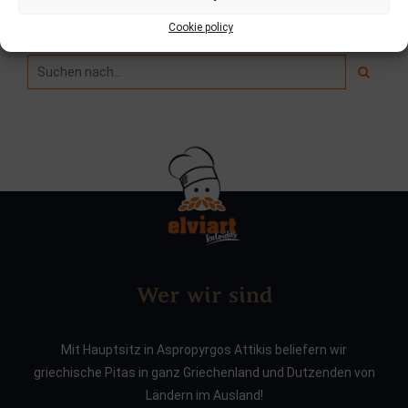
Suche
Cookie policy
Wer wir sind
Mit Hauptsitz in Aspropyrgos Attikis beliefern wir
griechische Pitas in ganz Griechenland und Dutzenden von
Ländern im Ausland!