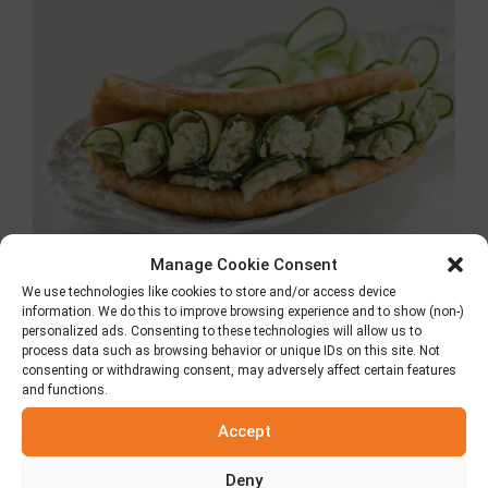
Manage Cookie Consent
We use technologies like cookies to store and/or access device
information. We do this to improve browsing experience and to show (non-)
Pita mit Roquefort
personalized ads. Consenting to these technologies will allow us to
process data such as browsing behavior or unique IDs on this site. Not
und Gurke
consenting or withdrawing consent, may adversely affect certain features
and functions.
Accept
Deny