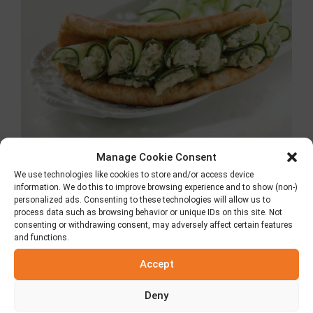
Manage Cookie Consent
Pita avec du fromage
We use technologies like cookies to store and/or access device
information. We do this to improve browsing experience and to show (non-)
de Roquefort et du
personalized ads. Consenting to these technologies will allow us to
process data such as browsing behavior or unique IDs on this site. Not
concombre
consenting or withdrawing consent, may adversely affect certain features
and functions.
Accept
Deny