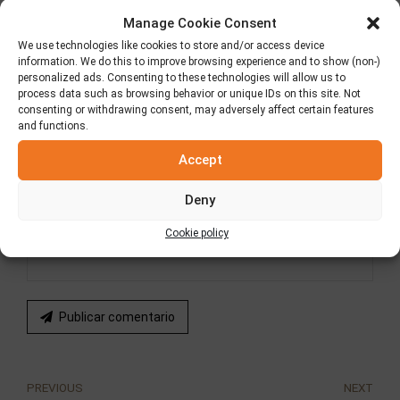
Manage Cookie Consent
We use technologies like cookies to store and/or access device
information. We do this to improve browsing experience and to show (non-)
personalized ads. Consenting to these technologies will allow us to
Name *
process data such as browsing behavior or unique IDs on this site. Not
consenting or withdrawing consent, may adversely affect certain features
and functions.
Email *
Accept
Deny
Website
Cookie policy
Publicar comentario
PREVIOUS
NEXT