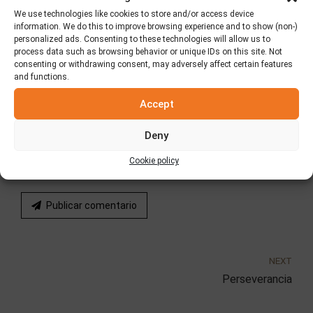
We use technologies like cookies to store and/or access device
Name *
information. We do this to improve browsing experience and to show (non-)
personalized ads. Consenting to these technologies will allow us to
process data such as browsing behavior or unique IDs on this site. Not
consenting or withdrawing consent, may adversely affect certain features
and functions.
Email *
Accept
Deny
Website
Cookie policy
Publicar comentario
NEXT
Perseverancia