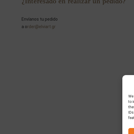
¿Interesado en realizar un pedido?
Envíanos tu pedido
a o
rder@elviart.gr
We 
to 
the
IDs
fea