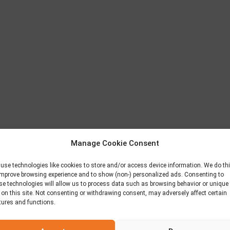
Manage Cookie Consent
use technologies like cookies to store and/or access device information. We do th
improve browsing experience and to show (non-) personalized ads. Consenting to
se technologies will allow us to process data such as browsing behavior or unique
 on this site. Not consenting or withdrawing consent, may adversely affect certain
tures and functions.