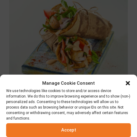
Manage Cookie Consent
We use technologies like cookies to store and/or access device
information. We do this to improve browsing experience and to show (non-)
Pita mit Hühnchen
personalized ads. Consenting to these technologies will allow us to
process data such as browsing behavior or unique IDs on this site. Not
Souvlaki
consenting or withdrawing consent, may adversely affect certain features
and functions.
11. Juli 2018
Accept