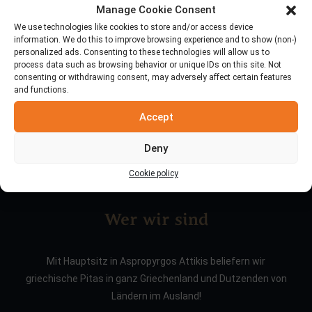
Manage Cookie Consent
Suche
We use technologies like cookies to store and/or access device
information. We do this to improve browsing experience and to show (non-)
personalized ads. Consenting to these technologies will allow us to
process data such as browsing behavior or unique IDs on this site. Not
consenting or withdrawing consent, may adversely affect certain features
and functions.
Accept
Deny
Cookie policy
Wer wir sind
Mit Hauptsitz in Aspropyrgos Attikis beliefern wir
griechische Pitas in ganz Griechenland und Dutzenden von
Ländern im Ausland!