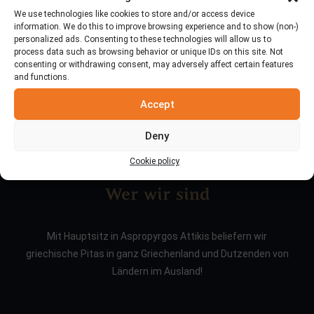
We use technologies like cookies to store and/or access device
information. We do this to improve browsing experience and to show (non-)
personalized ads. Consenting to these technologies will allow us to
process data such as browsing behavior or unique IDs on this site. Not
consenting or withdrawing consent, may adversely affect certain features
and functions.
Accept
Deny
Cookie policy
Wer wir sind
Mit Hauptsitz in Aspropyrgos Attikis beliefern wir
griechische Pitas in ganz Griechenland und Dutzenden von
Ländern im Ausland!