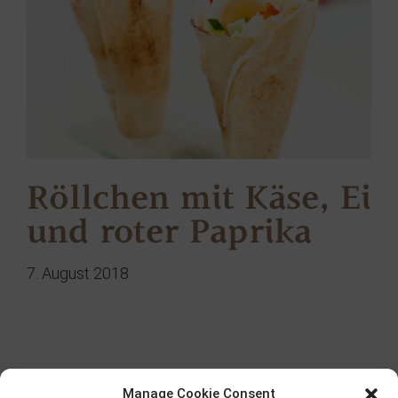
Röllchen mit Käse, Ei
und roter Paprika
7. August 2018
Suche
Manage Cookie Consent