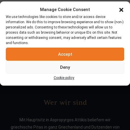
Manage Cookie Consent
Suche
We use technologies like cookies to store and/or access device
information. We do this to improve browsing experience and to show (non-)
personalized ads. Consenting to these technologies will allow us to
process data such as browsing behavior or unique IDs on this site. Not
consenting or withdrawing consent, may adversely affect certain features
and functions.
Accept
Deny
Cookie policy
Wer wir sind
Mit Hauptsitz in Aspropyrgos Attikis beliefern wir
griechische Pitas in ganz Griechenland und Dutzenden von