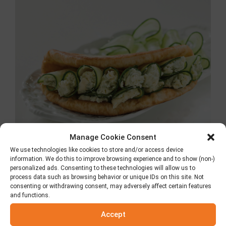
Manage Cookie Consent
We use technologies like cookies to store and/or access device
information. We do this to improve browsing experience and to show (non-)
Pita mit Roquefort
personalized ads. Consenting to these technologies will allow us to
process data such as browsing behavior or unique IDs on this site. Not
und Gurke
consenting or withdrawing consent, may adversely affect certain features
and functions.
7. August 2018
Accept