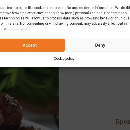
use technologies like cookies to store and/or access device information. We do th
improve browsing experience and to show (non-) personalized ads. Consenting to
se technologies will allow us to process data such as browsing behavior or unique
 on this site. Not consenting or withdrawing consent, may adversely affect certain
tures and functions.
Accept
Deny
Cookie policy
Брош