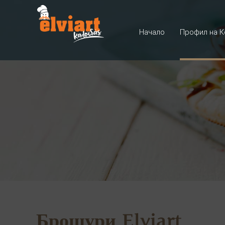
Начало
Профил на К
Брошури Elviart