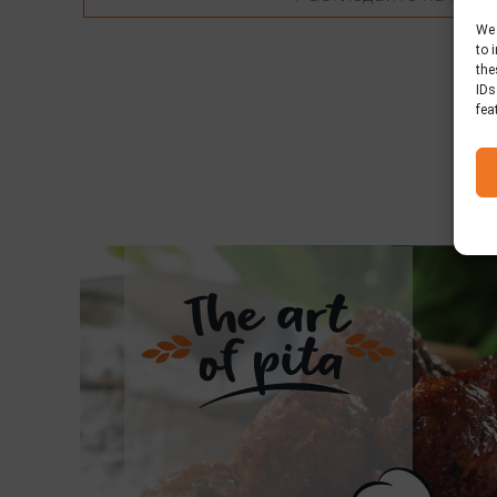
We 
to 
the
IDs
fea