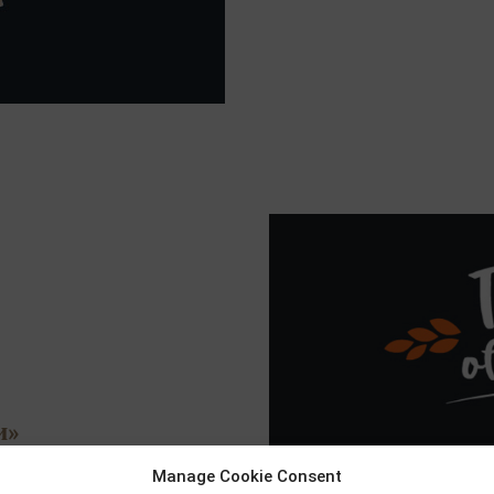
и»
Manage Cookie Consent
га