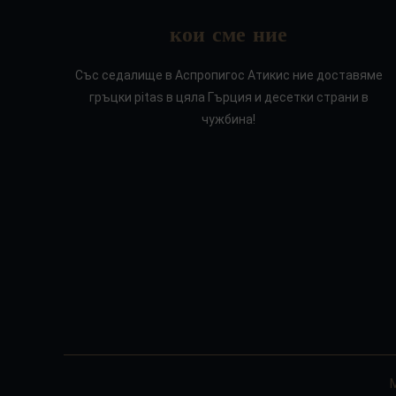
кои сме ние
Със седалище в Аспропигос Атикис ние доставяме
гръцки pitas в цяла Гърция и десетки страни в
чужбина!