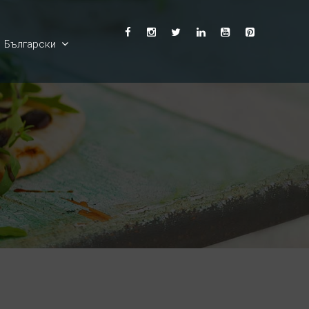
Български
English
Ελληνικά
Deutsch
Français
Español
Italiano