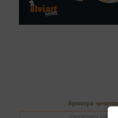
Брошура «рецепт
Разгледайте катало