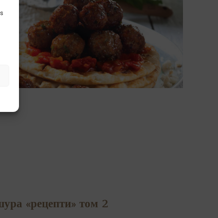
is
ура «рецепти» том 2