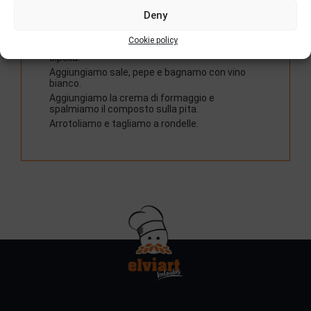
Aggiungiamo un po’ di olio nella padella e
Deny
riscaldiamo la Pita Gigante ELVIART per 3
minuti.
Cookie policy
Nella padella calda, facciamo rosolare funghi e
cipolla.
Aggiungiamo sale, pepe e bagnamo con vino
bianco.
Aggiungiamo la crema di formaggio e
spalmiamo il composto sulla pita.
Arrotoliamo e tagliamo a rondelle.