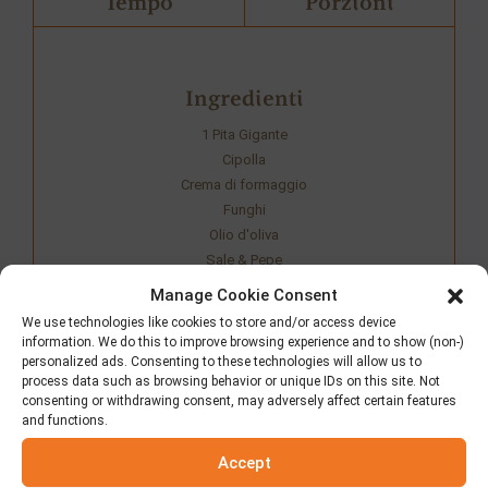
Tempo
Porzioni
Ingredienti
1 Pita Gigante
Cipolla
Crema di formaggio
Funghi
Olio d'oliva
Sale & Pepe
Vino bianco
Manage Cookie Consent
We use technologies like cookies to store and/or access device
information. We do this to improve browsing experience and to show (non-)
Condividi la ricetta
personalized ads. Consenting to these technologies will allow us to
process data such as browsing behavior or unique IDs on this site. Not
consenting or withdrawing consent, may adversely affect certain features
and functions.
Accept
Preparazione