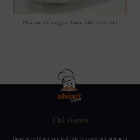
Pita con formaggio Roquefort e cetriolo
Chi siamo
Con sede ad Aspropyrgos Attikis, forniamo pita greche in