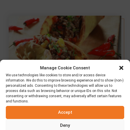
Manage Cookie Consent
We use technologies like cookies to store and/or access device
information. We do this to improve browsing experience and to show (non-)
personalized ads. Consenting to these technologies will allow us to
process data such as browsing behavior or unique IDs on this site. Not
consenting or withdrawing consent, may adversely affect certain features
and functions.
Pita di mais con
Accept
carne di maiale
Deny