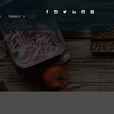
i
Italiano
English
Ελληνικά
Deutsch
Français
Español
Български