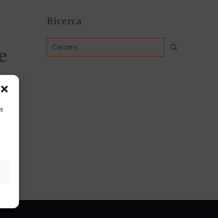
Ricerca
e
is