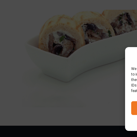
We 
to 
the
IDs
fea