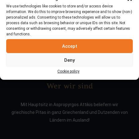
We use technologies like cookies to store and/or access device
information. We do this to improve browsing experience and to show (non-)
personalized ads. Consenting to these technologies will allow us to
process data such as browsing behavior or unique IDs on this site. Not
consenting or withdrawing consent, may adversely affect certain features
and functions.
Accept
Deny
Cookie policy
Wer wir sind
Mit Hauptsitz in Aspropyrgos Attikis beliefern wir
griechische Pitas in ganz Griechenland und Dutzenden von
Ländern im Ausland!