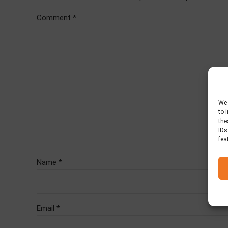
Comment
*
We 
to 
the
IDs
fea
Name *
Email *