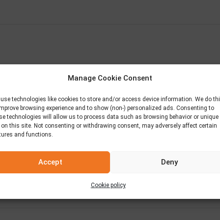
Manage Cookie Consent
use technologies like cookies to store and/or access device information. We do th
improve browsing experience and to show (non-) personalized ads. Consenting to
se technologies will allow us to process data such as browsing behavior or unique
 on this site. Not consenting or withdrawing consent, may adversely affect certain
tures and functions.
Accept
Deny
Cookie policy