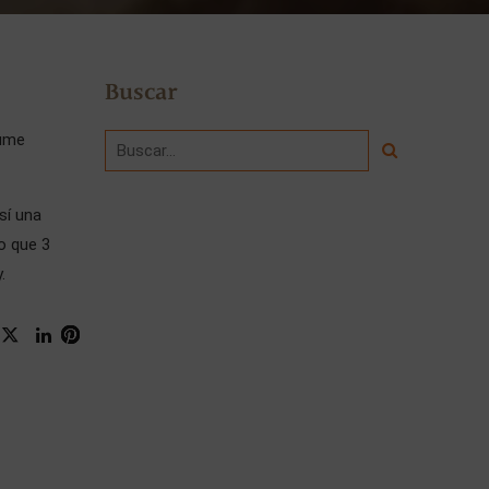
Buscar
sume
sí una
lo que 3
.