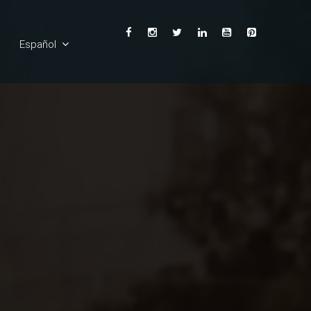
Español
English
Ελληνικά
Deutsch
Français
Italiano
Български