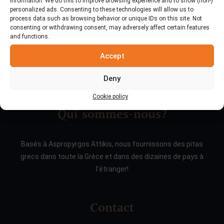
information. We do this to improve browsing experience and to show (non-)
personalized ads. Consenting to these technologies will allow us to
process data such as browsing behavior or unique IDs on this site. Not
consenting or withdrawing consent, may adversely affect certain features
and functions.
Accept
Deny
Cookie policy
Qui sommes-nous?
Basés à Aspropyrgos Attikis, nous fournissons des pitas
grecs dans toute la Grèce et dans des dizaines de pays à
l’étranger!
Contact