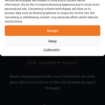
We use technologies like cookies to store and/or access device
information. We do this to improve browsing experience and to show (non-)
personalized ads. Consenting to these technologies will allow us to
process data such as browsing behavior or unique IDs on this site. Not
consenting or withdrawing consent, may adversely affect certain features
and functions.
Accept
Deny
Cookie policy
Qui sommes-nous?
Basés à Aspropyrgos Attikis, nous fournissons des pitas
grecs dans toute la Grèce et dans des dizaines de pays à
l’étranger!