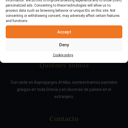
information. We do this to improve browsing experience and to show (non-)
personalized ads. Consenting to these technologies will allow us to
process data such as browsing behavior or unique IDs on this site. Not
consenting or withdrawing consent, may adversely affect certain features
and functions.
Accept
Deny
Cookie policy
Quiénes somos
Con sede en Aspropyrgos Attikis, suministramos pasteles
griegos en toda Grecia y en docenas de países en el
extranjero.
Contacto