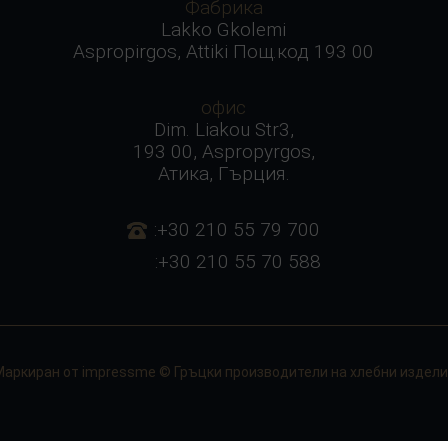
Фабрика
Lakko Gkolemi
Aspropirgos, Attiki Пощ.код 193 00
офис
Dim. Liakou Str3,
193 00, Aspropyrgos,
Атика, Гърция.
:+30 210 55 79 700
:+30 210 55 70 588
Маркиран от
impressme
© Гръцки производители на хлебни издели