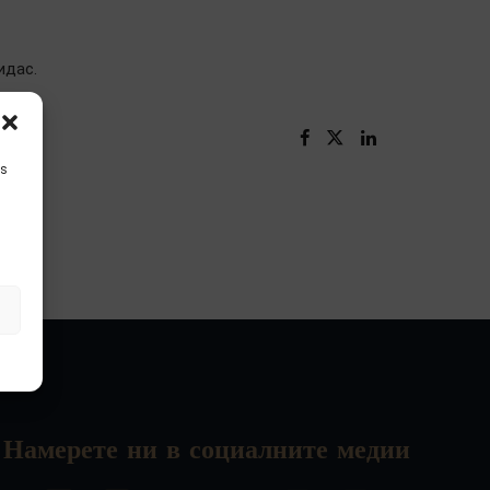
идас.
is
Намерете ни в социалните медии