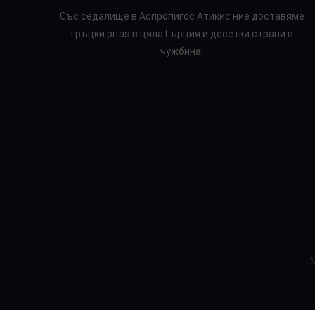
Със седалище в Аспропигос Атикис ние доставяме
гръцки pitas в цяла Гърция и десетки страни в
чужбина!