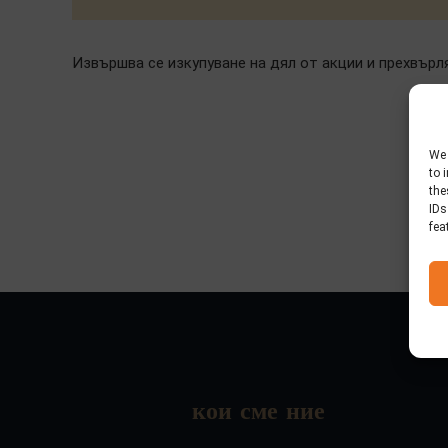
Извършва се изкупуване на дял от акции и прехвърля
We 
to 
the
IDs
fea
кои сме ние