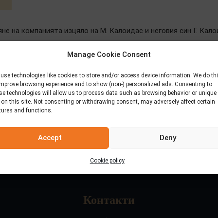
не на компанията изцяло на М. Калоидас и неговия син Г. Кало
Manage Cookie Consent
use technologies like cookies to store and/or access device information. We do th
improve browsing experience and to show (non-) personalized ads. Consenting to
se technologies will allow us to process data such as browsing behavior or unique
 on this site. Not consenting or withdrawing consent, may adversely affect certain
tures and functions.
Accept
Deny
Cookie policy
Контакти