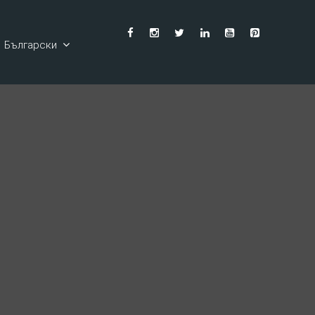
Български
English
Ελληνικά
Deutsch
Français
Español
Italiano